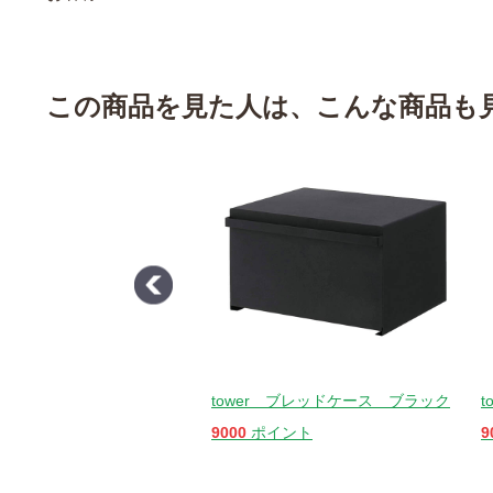
この商品を見た人は、こんな商品も
r 洗濯機横マグネット折り畳
tower ブレッドケース ブラック
ワイト
9000
ポイント
9
イント