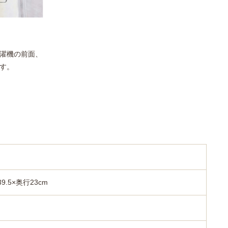
濯機の前面、
す。
.5×奥行23cm