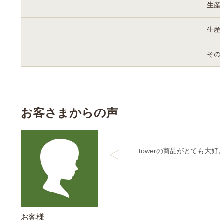
生
生
そ
お客さまからの声
towerの商品がとても
お客様