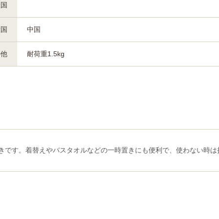
産国
産国
中国
の他
耐荷重1.5kg
大好きです。着替えやバスタオルなどの一時置きにも便利で、使わない時