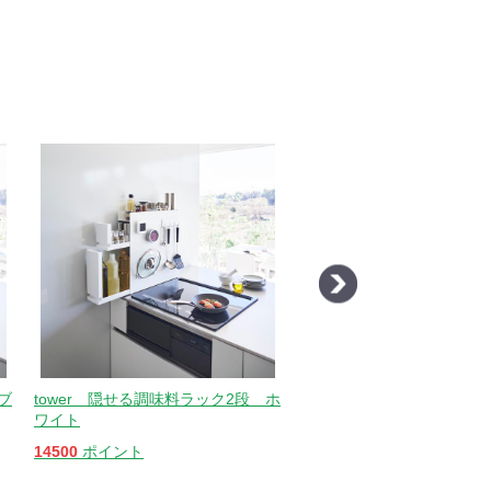
ブ
tower 隠せる調味料ラック2段 ホ
tower 洗濯機横マグネッ
ワイト
み棚 ホワイト
14500
ポイント
4300
ポイント