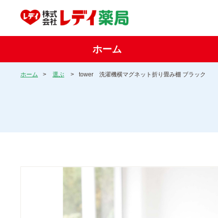
ホーム
ホーム
>
選ぶ
>
tower 洗濯機横マグネット折り畳み棚 ブラック