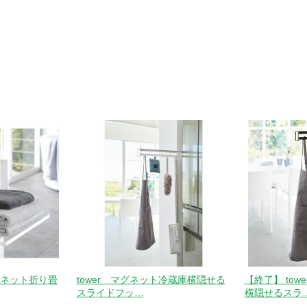
グネット折り畳
tower マグネット冷蔵庫横隠せる
【終了】 to
スライドフッ
…
横隠せるスラ