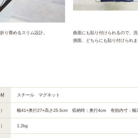
折り畳めるスリム設計。
曲面にも貼り付けられるので、洗
側面、どちらにも貼り付けられま
素材
スチール マグネット
約）
幅41×奥行27×高さ25.5cm 収納時：奥行4cm 有効内寸：幅39
約）
1.2kg