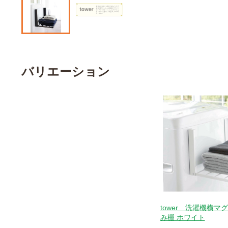
バリエーション
tower 洗濯機横マ
み棚 ホワイト